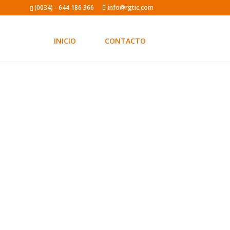
(0034) - 644 186 366
info@rgtic.com
INICIO
CONTACTO
eas en