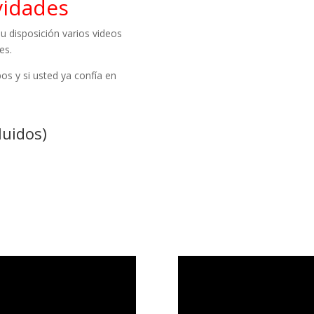
vidades
u disposición varios videos
es.
s y si usted ya confía en
luidos)