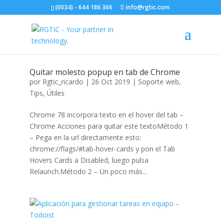
(0034) - 644 186 366
info@rgtic.com
Quitar molesto popup en tab de Chrome
por
Rgtic_ricardo
|
26 Oct 2019
|
Soporte web
,
Tips
,
Útiles
Chrome 78 incorpora texto en el hover del tab –
Chrome Acciones para quitar este textoMétodo 1
– Pega en la url directamente esto:
chrome://flags/#tab-hover-cards y pon el Tab
Hovers Cards a Disabled, luego pulsa
Relaunch.Método 2 – Un poco más...